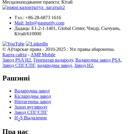
Месцазнаходжанне праекта: Кітай
Тэл.: +86-28-6873 1616
Mail: Info@gaspurify.com
Дадаць: E1-2-1-1401, Global Center, Чэнду, Сычуань,
Кітай/610000
© Аўтарскае права - 2010-2025 : Усе правы абаронены.
Карта сайта
-
AMP Mobile
Завод PSA H2
,
Генератар вадароду
,
Вадародны завод PSA
,
Завод СПГ/СПГ
,
вадародны завод
,
Завод H2
,
Рашэнні
Вадародны завод
Кіслародны завод
Ніртагенны завод
Захоп вугляроду
Завод СПГ/СПГ
H
S Выдаленне
2
Пра нас