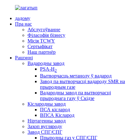
дадому
Пра нас
Абслугоўванне
Філасофія бізнесу
Місія TCWY
Сертыфікат
Наш партнёр
Рашэнні
Вадародны завод
PSA-H
2
Вытворчасць метанолу ў вадарод
Завод па вытворчасці вадароду SMR на
прыродным газе
Вадародны завод па вытворчасці
прыроднага газу ў Скідзе
Кіслародны завод
ПСА кісларод
ВПСА Кісларод
Ніртагенны завод
Захоп вугляроду
Завод СПГ/СПГ
Прыродны газ у СПГ/СПГ