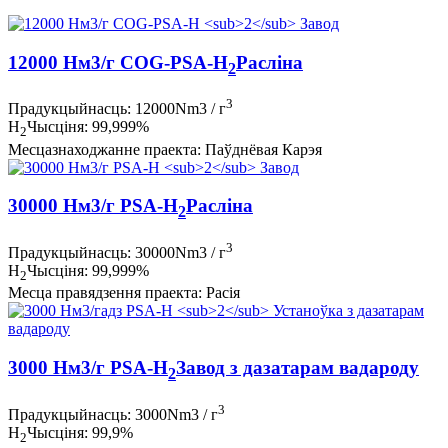
12000 Нм3/г COG-PSA-H
Расліна
2
3
Прадукцыйнасць: 12000Nm3 / г
H
Чысціня: 99,999%
2
Месцазнаходжанне праекта: Паўднёвая Карэя
30000 Нм3/г PSA-H
Расліна
2
3
Прадукцыйнасць: 30000Nm3 / г
H
Чысціня: 99,999%
2
Месца правядзення праекта: Расія
3000 Нм3/г PSA-H
Завод з дазатарам вадароду
2
3
Прадукцыйнасць: 3000Nm3 / г
H
Чысціня: 99,9%
2