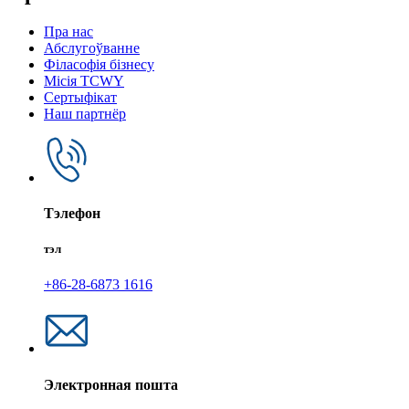
Пра нас
Абслугоўванне
Філасофія бізнесу
Місія TCWY
Сертыфікат
Наш партнёр
Тэлефон
тэл
+86-28-6873 1616
Электронная пошта