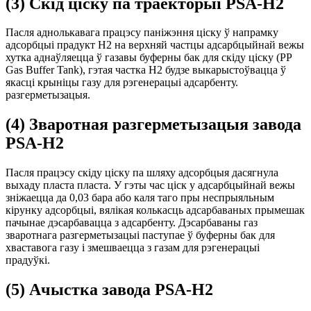
(3) Скід ціску па траекторыі PSA-H2
Пасля аднолькавага працэсу паніжэння ціску ў напрамку
адсорбцыі прадукт H2 на верхняй частцы адсарбцыйнай вежы
хутка аднаўляецца ў газавы буферны бак для скіду ціску (PP
Gas Buffer Tank), гэтая частка H2 будзе выкарыстоўвацца ў
якасці крыніцы газу для рэгенерацыі адсарбенту.
разгерметызацыя.
(4) Зваротная разгерметызацыя завода
PSA-H2
Пасля працэсу скіду ціску па шляху адсорбцыя дасягнула
выхаду пласта пласта. У гэты час ціск у адсарбцыйнай вежы
зніжаецца да 0,03 бара або каля таго пры неспрыяльным
кірунку адсорбцыі, вялікая колькасць адсарбаваных прымешак
пачынае дэсарбавацца з адсарбенту. Дэсарбаваны газ
зваротнага разгерметызацыі паступае ў буферны бак для
хваставога газу і змешваецца з газам для рэгенерацыі
прадуўкі.
(5) Ачыстка завода PSA-H2