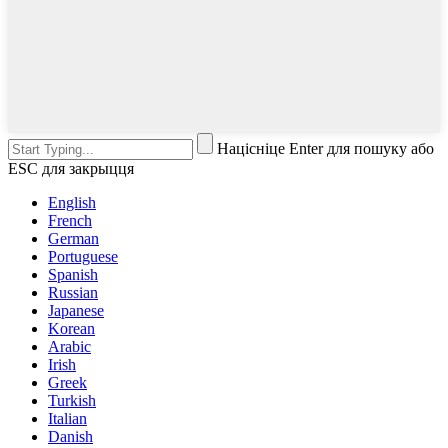
Націсніце Enter для пошуку або
ESC для закрыцця
English
French
German
Portuguese
Spanish
Russian
Japanese
Korean
Arabic
Irish
Greek
Turkish
Italian
Danish