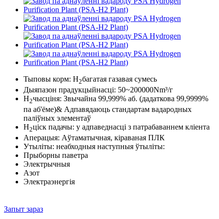
Тыповы корм: H
багатая газавая сумесь
2
Дыяпазон прадукцыйнасці: 50~200000Nm³/г
H
чысціня: Звычайна 99,999% аб. (дадаткова 99,9999%
2
па аб'ёме)& Адпавядаюць стандартам вадародных
паліўных элементаў
H
ціск падачы: у адпаведнасці з патрабаваннем кліента
2
Аперацыя: Аўтаматычная, кіраваная ПЛК
Утыліты: неабходныя наступныя ўтыліты:
Прыборны паветра
Электрычныя
Азот
Электраэнергія
Запыт зараз