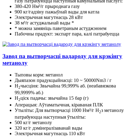
газу патрабуюцца наступныя камунальныя паслугі:
380-420 Нм³/г прыроднага газу
900 кг/гадзіну пажыўнай вады для катла
Электрычная магутнасць 28 кВт
38 м³/г астуджальнай вады *
* можна замяніць паветраным астуджэннем
Пабочны прадукт: экспарт пара, калі патрабуецца
Завод па вытворчасці вадароду для крэкінгу
метанолу
Тыповы корм: метанол
Дыяпазон прадукцыйнасці: 10 ~ 50000Nm3 / г
H
чысціня: Звычайна 99,999% аб. (неабавязкова
2
99,9999% аб.)
H
ціск падачы: звычайна 15 бар (г)
2
Аперацыя: Аўтаматычная, кіраваная ПЛК
Утыліты: Для вытворчасці 1000 Нм³/г H
з метанолу
2
патрабуюцца наступныя ўтыліты:
500 кг/г метанолу
320 кг/г дэмінералізаванай вады
Электрычная магутнасць 110 кВт