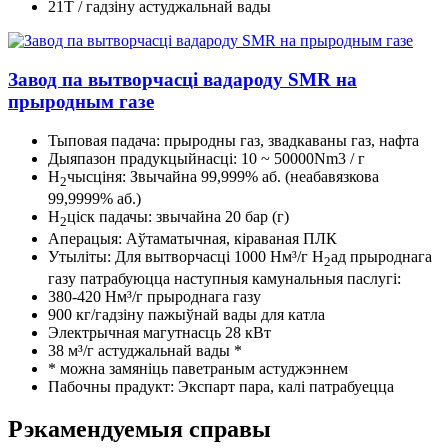
21T / гадзіну астуджальнай вады
Завод па вытворчасці вадароду SMR на
прыродным газе
Тыповая падача: прыродны газ, звадкаваны газ, нафта
Дыяпазон прадукцыйнасці: 10 ~ 50000Nm3 / г
H
чысціня: Звычайна 99,999% аб. (неабавязкова
2
99,9999% аб.)
H
ціск падачы: звычайна 20 бар (г)
2
Аперацыя: Аўтаматычная, кіраваная ПЛК
Утыліты: Для вытворчасці 1000 Нм³/г H
ад прыроднага
2
газу патрабуюцца наступныя камунальныя паслугі:
380-420 Нм³/г прыроднага газу
900 кг/гадзіну пажыўнай вады для катла
Электрычная магутнасць 28 кВт
38 м³/г астуджальнай вады *
* можна замяніць паветраным астуджэннем
Пабочны прадукт: Экспарт пара, калі патрабуецца
Рэкамендуемыя справы