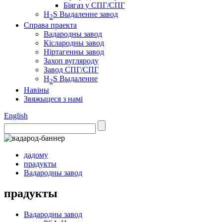
Біягаз у СПГ/СПГ
H
S Выдаленне завод
2
Справа праекта
Вадародны завод
Кіслародны завод
Ніртагенны завод
Захоп вугляроду
Завод СПГ/СПГ
H
S Выдаленне
2
Навіны
Звяжыцеся з намі
English
дадому
прадукты
Вадародны завод
прадукты
Вадародны завод