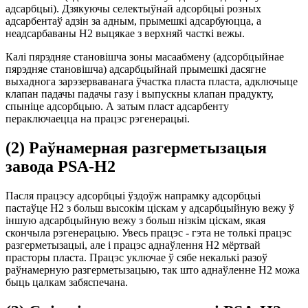
адсарбцыі). Дзякуючы селектыўнай адсорбцыі розных
адсарбентаў адзін за адным, прымешкі адсарбуюцца, а
неадсарбаваны H2 выцякае з верхняй часткі вежы.
Калі пярэдняе становішча зоны масаабмену (адсорбцыйнае
пярэдняе становішча) адсарбцыйнай прымешкі дасягне
выхаднога зарэзерваванага ўчастка пласта пласта, адключыце
клапан падачы падачы газу і выпускны клапан прадукту,
спыніце адсорбцыю. А затым пласт адсарбенту
пераключаецца на працэс рэгенерацыі.
(2) Раўнамерная разгерметызацыя
завода PSA-H2
Пасля працэсу адсорбцыі ўздоўж напрамку адсорбцыі
пастаўце H2 з больш высокім ціскам у адсарбцыйную вежу ў
іншую адсарбцыйную вежу з больш нізкім ціскам, якая
скончыла рэгенерацыю. Увесь працэс - гэта не толькі працэс
разгерметызацыі, але і працэс аднаўлення H2 мёртвай
прасторы пласта. Працэс уключае ў сябе некалькі разоў
раўнамерную разгерметызацыю, так што аднаўленне H2 можа
быць цалкам забяспечана.