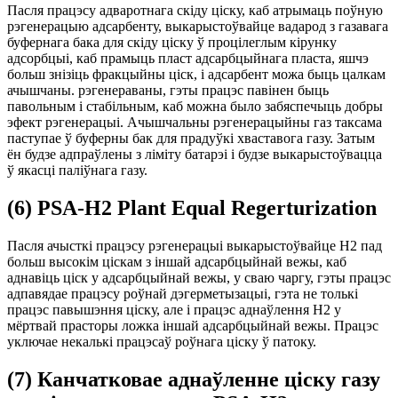
Пасля працэсу адваротнага скіду ціску, каб атрымаць поўную
рэгенерацыю адсарбенту, выкарыстоўвайце вадарод з газавага
буфернага бака для скіду ціску ў процілеглым кірунку
адсорбцыі, каб прамыць пласт адсарбцыйнага пласта, яшчэ
больш знізіць фракцыйны ціск, і адсарбент можа быць цалкам
ачышчаны. рэгенераваны, гэты працэс павінен быць
павольным і стабільным, каб можна было забяспечыць добры
эфект рэгенерацыі. Ачышчальны рэгенерацыйны газ таксама
паступае ў буферны бак для прадуўкі хваставога газу. Затым
ён будзе адпраўлены з ліміту батарэі і будзе выкарыстоўвацца
ў якасці паліўнага газу.
(6) PSA-H2 Plant Equal Regerturization
Пасля ачысткі працэсу рэгенерацыі выкарыстоўвайце H2 пад
больш высокім ціскам з іншай адсарбцыйнай вежы, каб
аднавіць ціск у адсарбцыйнай вежы, у сваю чаргу, гэты працэс
адпавядае працэсу роўнай дэгерметызацыі, гэта не толькі
працэс павышэння ціску, але і працэс аднаўлення H2 у
мёртвай прасторы ложка іншай адсарбцыйнай вежы. Працэс
уключае некалькі працэсаў роўнага ціску ў патоку.
(7) Канчатковае аднаўленне ціску газу