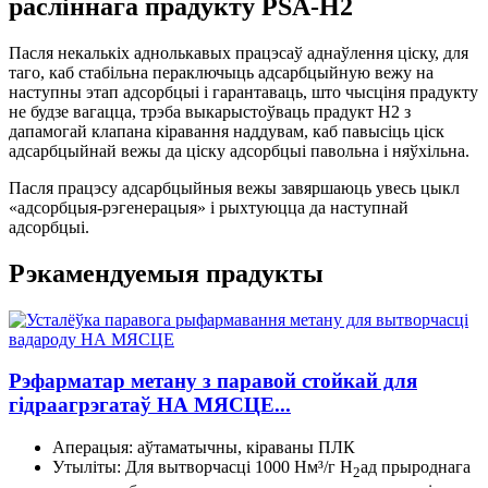
расліннага прадукту PSA-H2
Пасля некалькіх аднолькавых працэсаў аднаўлення ціску, для
таго, каб стабільна пераключыць адсарбцыйную вежу на
наступны этап адсорбцыі і гарантаваць, што чысціня прадукту
не будзе вагацца, трэба выкарыстоўваць прадукт H2 з
дапамогай клапана кіравання наддувам, каб павысіць ціск
адсарбцыйнай вежы да ціску адсорбцыі павольна і няўхільна.
Пасля працэсу адсарбцыйныя вежы завяршаюць увесь цыкл
«адсорбцыя-рэгенерацыя» і рыхтуюцца да наступнай
адсорбцыі.
Рэкамендуемыя прадукты
Рэфарматар метану з паравой стойкай для
гідраагрэгатаў НА МЯСЦЕ...
Аперацыя: аўтаматычны, кіраваны ПЛК
Утыліты: Для вытворчасці 1000 Нм³/г H
ад прыроднага
2