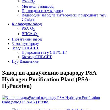
PSA-H
2
Метанол у вадарод
Прыродны газ у вадарод
Вадародны завод па вытворчасці прыроднага газу
ў Скідзе
Кіслародны завод
PSA-O
2
ВПСА-О
2
Ніртагенны завод
Захоп вугляроду
Завод СПГ/СПГ
Прыродны газ у СПГ/СПГ
Біягаз у СПГ/СПГ
H
S Выдаленне
2
Завод па аднаўленню вадароду PSA
Hydrogen Purification Plant (PSA-
H
Расліна)
2