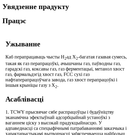
Увядзенне прадукту
Працэс
Ужыванне
Каб перапрацаваць чысты H
ад Х
-багатая газавая сумесь,
2
2
такая як газ перапрацоўкі, ачышчаны газ, паўводны газ,
гарадскі газ, коксавы газ, газ ферментацыі, метанол хвост
газ, фармальдэгід хвост газ, FCC сухі газ
нафтаперапрацоўчага завода, газ хвост перапрацоўкі і
іншыя крыніцы газу з Х
.
2
Асаблівасці
1. TCWY прысвячае сябе распрацоўцы і будаўніцтву
эканамічна эфектыўнай адсорбцыйнай устаноўкі з
ваганнем ціску з высокай прадукцыйнасцю. У
адпаведнасці са спецыфічнымі патрабаваннямі заказчыка і
характарыстыкамі вытворчасці забяспечваецца найбольш