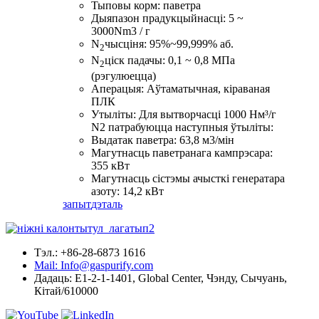
Тыповы корм: паветра
Дыяпазон прадукцыйнасці: 5 ~
3000Nm3 / г
N
чысціня: 95%~99,999% аб.
2
N
ціск падачы: 0,1 ~ 0,8 МПа
2
(рэгулюецца)
Аперацыя: Аўтаматычная, кіраваная
ПЛК
Утыліты: Для вытворчасці 1000 Нм³/г
N2 патрабуюцца наступныя ўтыліты:
Выдатак паветра: 63,8 м3/мін
Магутнасць паветранага кампрэсара:
355 кВт
Магутнасць сістэмы ачысткі генератара
азоту: 14,2 кВт
запыт
дэталь
Тэл.: +86-28-6873 1616
Mail: Info@gaspurify.com
Дадаць: E1-2-1-1401, Global Center, Чэнду, Сычуань,
Кітай/610000