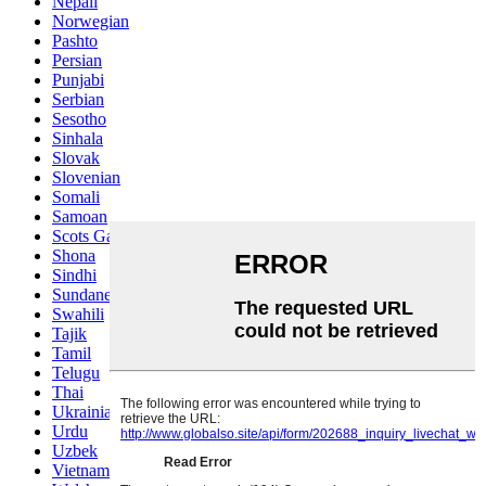
Nepali
Norwegian
Pashto
Persian
Punjabi
Serbian
Sesotho
Sinhala
Slovak
Slovenian
Somali
Samoan
Scots Gaelic
Shona
Sindhi
Sundanese
Swahili
Tajik
Tamil
Telugu
Thai
Ukrainian
Urdu
Uzbek
Vietnamese