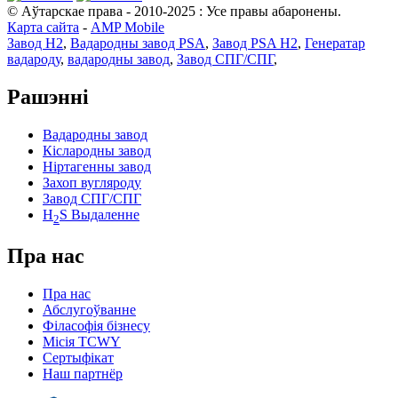
© Аўтарскае права - 2010-2025 : Усе правы абаронены.
Карта сайта
-
AMP Mobile
Завод H2
,
Вадародны завод PSA
,
Завод PSA H2
,
Генератар
вадароду
,
вадародны завод
,
Завод СПГ/СПГ
,
Рашэнні
Вадародны завод
Кіслародны завод
Ніртагенны завод
Захоп вугляроду
Завод СПГ/СПГ
H
S Выдаленне
2
Пра нас
Пра нас
Абслугоўванне
Філасофія бізнесу
Місія TCWY
Сертыфікат
Наш партнёр