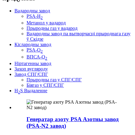
Вадародны завод
PSA-H
2
Метанол у вадарод
Прыродны газ у вадарод
Вадародны завод па вытворчасці прыроднага газу
ў Скідзе
Кіслародны завод
PSA-O
2
ВПСА-О
2
Ніртагенны завод
Захоп вугляроду
Завод СПГ/СПГ
Прыродны газ у СПГ/СПГ
Біягаз у СПГ/СПГ
H
S Выдаленне
2
Генератар азоту PSA Азотны завод
(PSA-N2 завод)