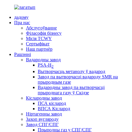
дадому
Пра нас
Абслугоўванне
Філасофія бізнесу
Місія TCWY
Сертыфікат
Наш партнёр
Рашэнні
Вадародны завод
PSA-H
2
Вытворчасць метанолу ў вадарод
Завод па вытворчасці вадароду SMR на
прыродным газе
Вадародны завод па вытворчасці
прыроднага газу ў Скідзе
Кіслародны завод
ПСА кісларод
ВПСА Кісларод
Ніртагенны завод
Захоп вугляроду
Завод СПГ/СПГ
Прыродны газ у СПГ/СПГ