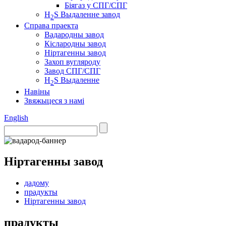
Біягаз у СПГ/СПГ
H
S Выдаленне завод
2
Справа праекта
Вадародны завод
Кіслародны завод
Ніртагенны завод
Захоп вугляроду
Завод СПГ/СПГ
H
S Выдаленне
2
Навіны
Звяжыцеся з намі
English
Ніртагенны завод
дадому
прадукты
Ніртагенны завод
прадукты