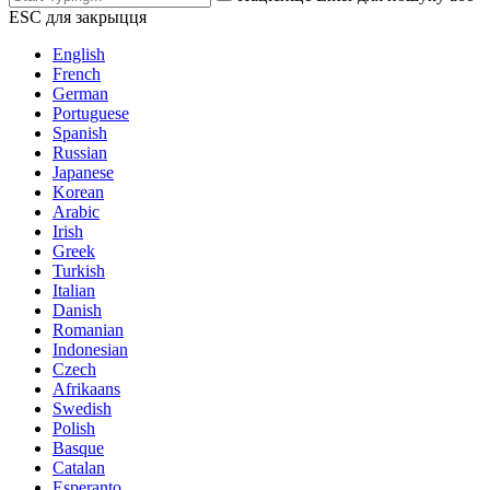
ESC для закрыцця
English
French
German
Portuguese
Spanish
Russian
Japanese
Korean
Arabic
Irish
Greek
Turkish
Italian
Danish
Romanian
Indonesian
Czech
Afrikaans
Swedish
Polish
Basque
Catalan
Esperanto