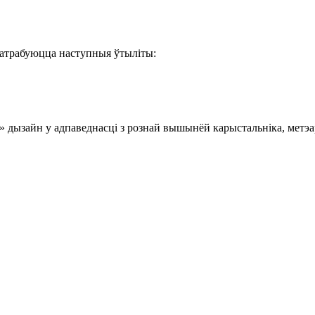
патрабуюцца наступныя ўтыліты:
» дызайн у адпаведнасці з рознай вышынёй карыстальніка, метэ