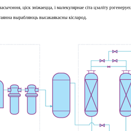
сычэння, ціск зніжаецца, і малекулярнае сіта цэаліту рэгенеруе
аянна вырабляюць высакаякасны кісларод.