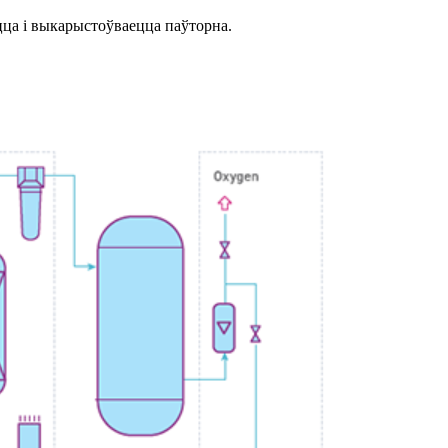
цца і выкарыстоўваецца паўторна.