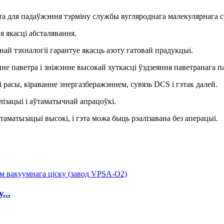
а для падаўжэння тэрміну службы вугляроднага малекулярнага сі
 якасці абсталявання.
й тэхналогіі гарантуе якасць азоту гатовай прадукцыі.
е паветра і зніжэнне высокай хуткасці ўздзеяння паветранага па
расы, кіраванне энергазберажэннем, сувязь DCS і гэтак далей.
ізацыі і аўтаматычнай апрацоўкі.
аматызацыі высокі, і гэта можа быць рэалізавана без аперацыі.
...