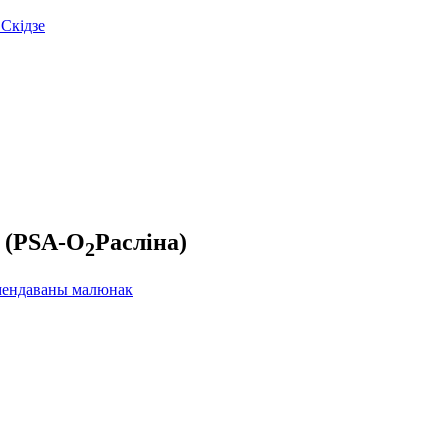
 Скідзе
t (PSA-O
Расліна)
2