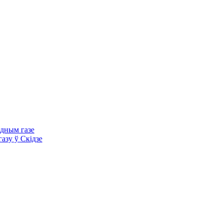
одным газе
азу ў Скідзе