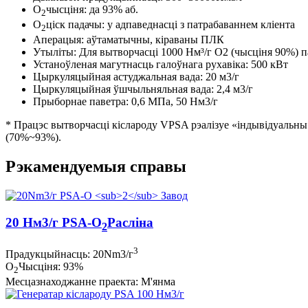
O
чысціня: да 93% аб.
2
O
ціск падачы: у адпаведнасці з патрабаваннем кліента
2
Аперацыя: аўтаматычны, кіраваны ПЛК
Утыліты: Для вытворчасці 1000 Нм³/г O2 (чысціня 90%) 
Устаноўленая магутнасць галоўнага рухавіка: 500 кВт
Цыркуляцыйная астуджальная вада: 20 м3/г
Цыркуляцыйная ўшчыльняльная вада: 2,4 м3/г
Прыборнае паветра: 0,6 МПа, 50 Нм3/г
* Працэс вытворчасці кіслароду VPSA рэалізуе «індывідуальны
(70%~93%).
Рэкамендуемыя справы
20 Нм3/г PSA-O
Расліна
2
3
Прадукцыйнасць: 20Nm3/г
O
Чысціня: 93%
2
Месцазнаходжанне праекта: М'янма