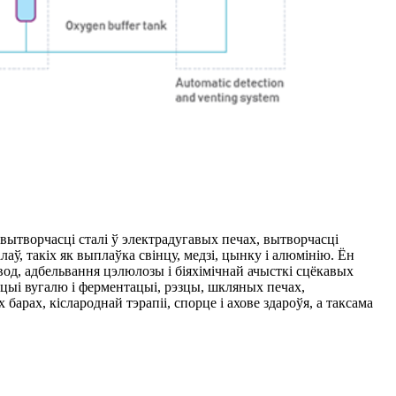
вытворчасці сталі ў электрадугавых печах, вытворчасці
аў, такіх як выплаўка свінцу, медзі, цынку і алюмінію. Ён
од, адбельвання цэлюлозы і біяхімічнай ачысткі сцёкавых
ацыі вугалю і ферментацыі, рэзцы, шкляных печах,
рах, кіслароднай тэрапіі, спорце і ахове здароўя, а таксама