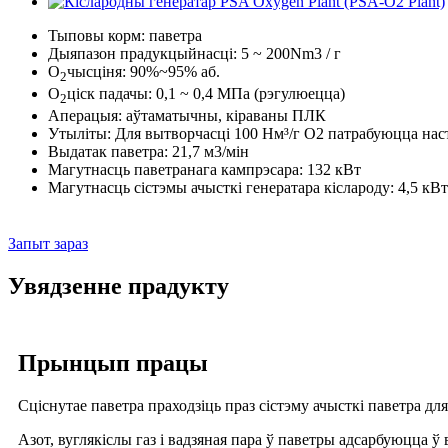
Тыповы корм: паветра
Дыяпазон прадукцыйнасці: 5 ~ 200Nm3 / г
O
чысціня: 90%~95% аб.
2
O
ціск падачы: 0,1 ~ 0,4 МПа (рэгулюецца)
2
Аперацыя: аўтаматычны, кіраваны ПЛК
Утыліты: Для вытворчасці 100 Нм³/г O2 патрабуюцца нас
Выдатак паветра: 21,7 м3/мін
Магутнасць паветранага кампрэсара: 132 кВт
Магутнасць сістэмы ачысткі генератара кіслароду: 4,5 кВт
Запыт зараз
Увядзенне прадукту
Прынцып працы
Сціснутае паветра праходзіць праз сістэму ачысткі паветра дл
Азот, вуглякіслы газ і вадзяная пара ў паветры адсарбуюцца ў 