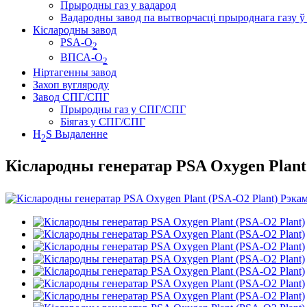
Прыродны газ у вадарод
Вадародны завод па вытворчасці прыроднага газу ў
Кіслародны завод
PSA-O
2
ВПСА-О
2
Ніртагенны завод
Захоп вугляроду
Завод СПГ/СПГ
Прыродны газ у СПГ/СПГ
Біягаз у СПГ/СПГ
H
S Выдаленне
2
Кіслародны генератар PSA Oxygen Plan