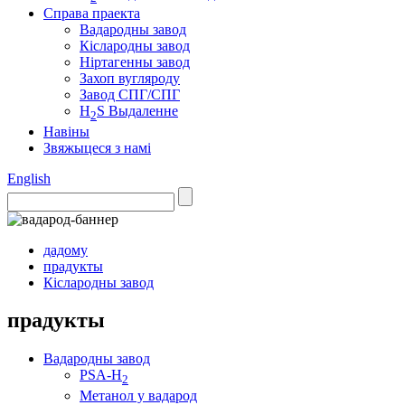
Справа праекта
Вадародны завод
Кіслародны завод
Ніртагенны завод
Захоп вугляроду
Завод СПГ/СПГ
H
S Выдаленне
2
Навіны
Звяжыцеся з намі
English
дадому
прадукты
Кіслародны завод
прадукты
Вадародны завод
PSA-H
2
Метанол у вадарод