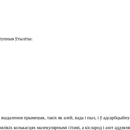
тупныя ўтыліты:
я выдалення прымешак, такіх як алей, вада і пыл, і ў адсарбцый
вялікіх колькасцях малекулярнымі сітамі, а кісларод і азот аддзя