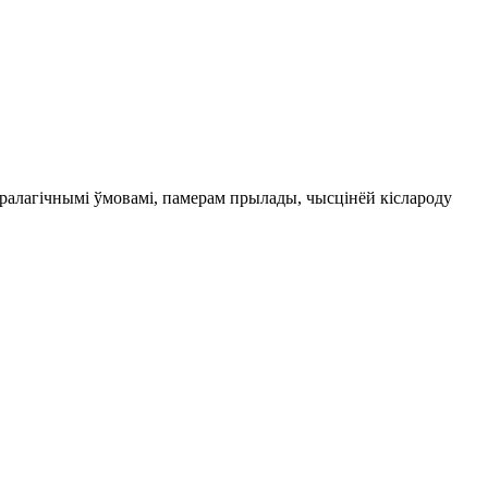
аралагічнымі ўмовамі, памерам прылады, чысцінёй кіслароду