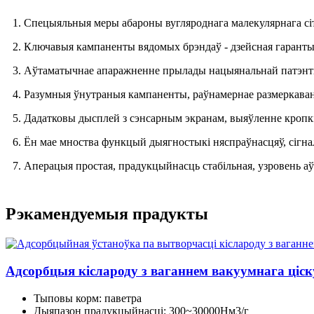
1. Спецыяльныя меры абароны вугляроднага малекулярнага сіт
2. Ключавыя кампаненты вядомых брэндаў - дзейсная гарантыя
3. Аўтаматычнае апаражненне прылады нацыянальнай патэнтна
4. Разумныя ўнутраныя кампаненты, раўнамернае размеркаванн
5. Дадатковы дысплей з сэнсарным экранам, выяўленне кропкі 
6. Ён мае мноства функцый дыягностыкі няспраўнасцяў, сігнал
7. Аперацыя простая, прадукцыйнасць стабільная, узровень аўт
Рэкамендуемыя прадукты
Адсорбцыя кіслароду з ваганнем вакуумнага ціску
Тыповы корм: паветра
Дыяпазон прадукцыйнасці: 300~30000Нм3/г