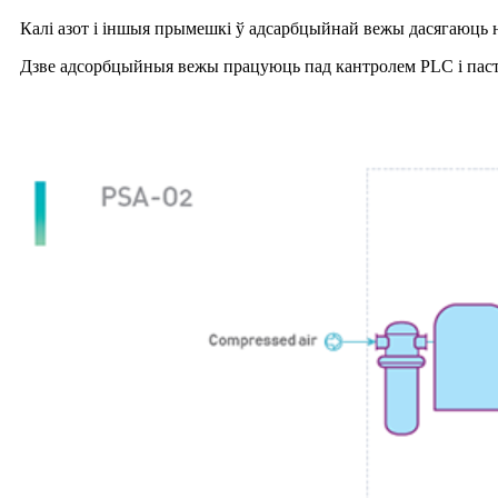
Калі азот і іншыя прымешкі ў адсарбцыйнай вежы дасягаюць на
Дзве адсорбцыйныя вежы працуюць пад кантролем PLC і паст