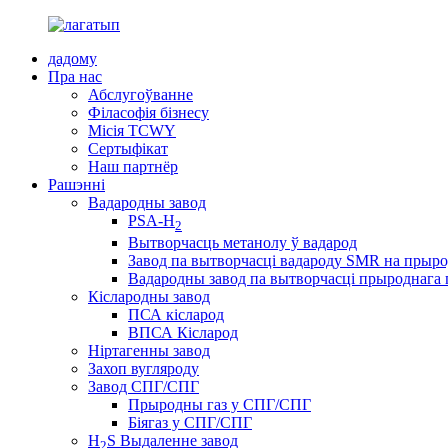
дадому
Пра нас
Абслугоўванне
Філасофія бізнесу
Місія TCWY
Сертыфікат
Наш партнёр
Рашэнні
Вадародны завод
PSA-H
2
Вытворчасць метанолу ў вадарод
Завод па вытворчасці вадароду SMR на прыр
Вадародны завод па вытворчасці прыроднага г
Кіслародны завод
ПСА кісларод
ВПСА Кісларод
Ніртагенны завод
Захоп вугляроду
Завод СПГ/СПГ
Прыродны газ у СПГ/СПГ
Біягаз у СПГ/СПГ
H
S Выдаленне завод
2