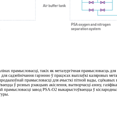
інах прамысловасці, такіх як металургічная прамысловасць для 
 для садзейнічання гарэнню ў працэсах выплаўкі каляровых метал
родаахоўнай прамысловасці для ачысткі пітной вады, сцёкавых в
аецца ў розных рэакцыях акіслення, вытворчасці азону, газіфік
 прамысловасці завод PSA-O2 выкарыстоўваецца ў кіслародных ба
туры.