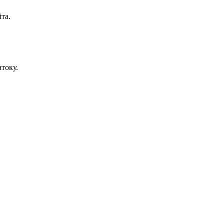
та.
току.