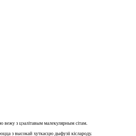
ную вежу з цэалітавым малекулярным сітам.
ляюцца з высокай хуткасцю дыфузіі кіслароду.