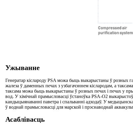
Ужыванне
Генератар кіслароду PSA можа быць выкарыстаны ў розных гал
жалеза ў даменных печах з узбагачэннем кіслародам, а таксама
таксама можа быць выкарыстаны ў розных печах і печах у пры
вод. У хімічнай прамысловасці ўстаноўка PSA-O2 выкарыстоўв
кандыцыянаванні паветра і спальванні адходаў. У медыцынскай
ў воднай прамысловасці для марской і прэснаводнай аквакуль
Асаблівасць